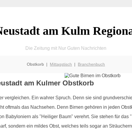
Neustadt am Kulm Regiona
Die Zeitung mit Nur Guten Nachrichten
Obstkorb |
Mittagstisch
|
Branchenbuch
eustadt am Kulmer Obstkorb
er vergleichen. Ein wahrer Spruch. Denn sie sind grundversch
echt oftmals das Nachsehen. Denn Birnen gehören in jeden Obs
abyloniern als "Heiliger Baum" verehrt. Sie stehen für das "F
harf, sondern ein mildes Obst, welches teils sogar an Sträuchern