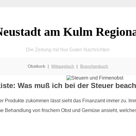
Neustadt am Kulm Regiona
Die Zeitung mit Nur Guten Nachrichten
Obstkorb |
Mittagstisch
|
Branchenbuch
ste: Was muß ich bei der Steuer beac
r Produkte zukommen lässt sieht das Finanzamt immer zu. Imm
he Behandlung von frischem Obst und Gemüse ansieht, welches z